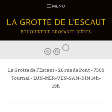
Skip
MENU
to
content
LA GROTTE DE L'ESCAUT
BOUQUINERIE-BROCANTE-BIÈRES
La
La
La
Grotte
Grotte
Grotte
de
de
de
l’Escaut
l’Escaut
l’Escaut
sur
sur
sur
Mastodon
La Grotte de l'Escaut - 26 rue de Pont - 7500
Instagram
Facebook
Tournai - LUN-MER-VEN-SAM-DIM 14h-
19h